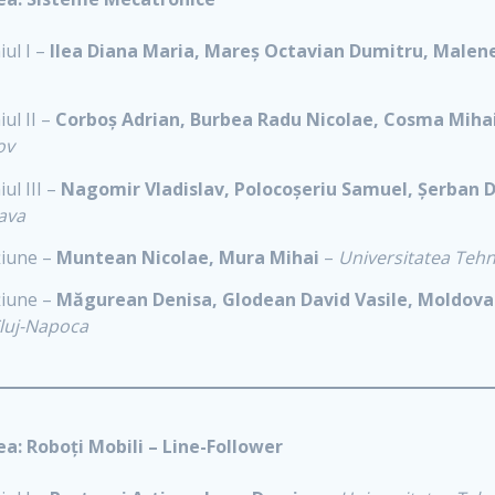
ul I –
Ilea Diana Maria, Mareș Octavian Dumitru, Malen
ul II –
Corboș Adrian, Burbea Radu Nicolae, Cosma Mihai
ov
ul III –
Nagomir Vladislav, Polocoșeriu Samuel, Șerban 
ava
iune –
Muntean Nicolae, Mura Mihai
–
Universitatea Tehn
iune –
Măgurean Denisa, Glodean David Vasile, Moldova
Cluj-Napoca
ea: Roboți Mobili – Line-Follower