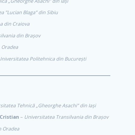
ică „Gheorghe Asachi” din Iași
ea ”Lucian Blaga” din Sibiu
a din Craiova
ilvania din Brașov
n Oradea
Universitatea Politehnica din București
sitatea Tehnică „Gheorghe Asachi” din Iași
Cristian
–
Universitatea Transilvania din Brașov
in Oradea