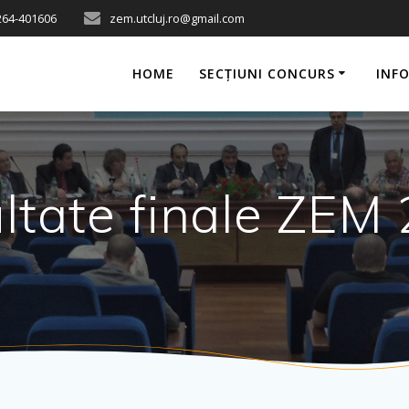
0264-401606
zem.utcluj.ro@gmail.com
HOME
SECȚIUNI CONCURS
INFO
ltate finale ZEM