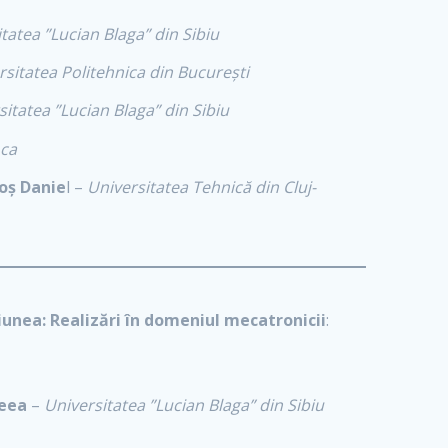
tatea ”Lucian Blaga” din Sibiu
rsitatea Politehnica din București
sitatea ”Lucian Blaga” din Sibiu
oca
goș Danie
l –
Universitatea Tehnică din Cluj-
iunea:
Realizări în domeniul mecatronicii
:
reea
–
Universitatea ”Lucian Blaga” din Sibiu