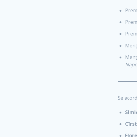
Premi
Premi
Premi
Menț
Menț
Napo
Se acor
Simi
Cîrs
Flor