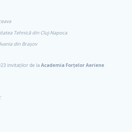
ceava
itatea Tehnică din Cluj-Napoca
lvania din Brașov
23 invitaților de la
Academia Forțelor Aeriene
c