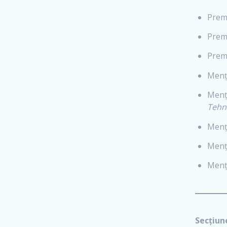
Premi
Premi
Premi
Menț
Menț
Tehn
Menț
Menț
Menț
Secțiun