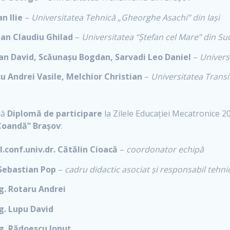
n Ilie
–
Universitatea Tehnică „Gheorghe Asachi” din Iași
ean Claudiu Ghilad
–
Universitatea “Ștefan cel Mare” din Su
n David, Scăunașu Bogdan, Sarvadi Leo Daniel
–
Univers
u Andrei Vasile, Melchior Christian
–
Universitatea Transi
dă
Diplomă de participare
la Zilele Educației Mecatronice 20
Coandă” Brașov
:
l.conf.univ.dr. Cătălin Cioacă
–
coordonator echipă
 Sebastian Pop
–
cadru didactic asociat și responsabil tehni
Sg. Rotaru Andrei
Sg. Lupu David
Sg. Rădoescu Ionuț