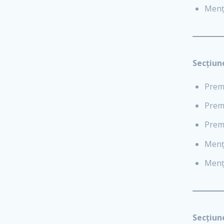
Menț
Secțiun
Premi
Premi
Premi
Menț
Menț
Secțiun