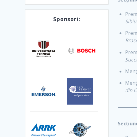
Premi
Sponsori:
Sibiu
Premi
Braș
Premi
Suce
Menț
Menț
din 
Secțiun