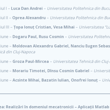
ul I –
Luca Dan Andrei
–
Universitatea Politehnica din Bucu
ul II –
Oprea Alexandru
–
Universitatea Politehnica din Bu
ul III –
Țopa Ionuț Cristian, Vesa Mihai
–
Universitatea ”Lu
iune –
Dogaru Paul, Rusu Cosmin
–
Universitatea Politehn
iune –
Moldovan Alexandru Gabriel, Nanciu Eugen Sebast
ică din Cluj-Napoca
iune –
Groza Paul-Mircea
–
Universitatea Tehnică din Clu
iune –
Morariu Timotei, Dînsu Cosmin Gabriel
–
Universit
iune –
Acsinte Mihai, Bazatin Iulian, Onofrei Ionuț
–
Univ
ea:
Realizări în domeniul mecatronicii
– Aplicații Matlab