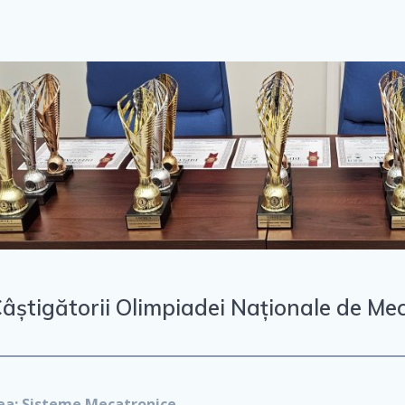
âștigătorii Olimpiadei Naționale de Me
ea: Sisteme Mecatronice