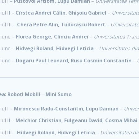
ul I –
Pustovoi Artiom, Lupu Damian
–
Universitatea Tehn
ul II –
Cîrstea Andrei Călin, Ghișoiu Gabriel
–
Universitat
ul III –
Chera Petre Alin, Tudorașcu Robert
–
Universitate
iune –
Florea George, Clinciu Andrei
–
Universitatea Trans
iune –
Hidvegi Roland, Hidvegi Leticia
–
Universitatea di
iune –
Dogaru Paul Leonard, Rusu Cosmin Constantin
–
ea: Roboți Mobili – Mini Sumo
ul I –
Mironescu Radu-Constantin, Lupu Damian
–
Univer
ul II –
Melchior Christian, Fulgeanu David, Cosma Mihai 
ul III –
Hidvegi Roland, Hidvegi Leticia
–
Universitatea d