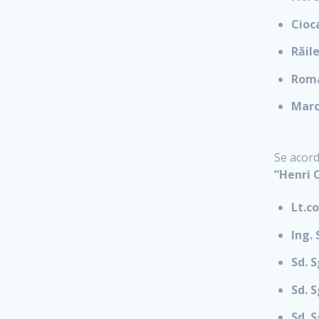
Cioca
Răil
Roma
Marc
Se acor
”Henri 
Lt.co
Ing.
Sd. 
Sd. 
Sd. 