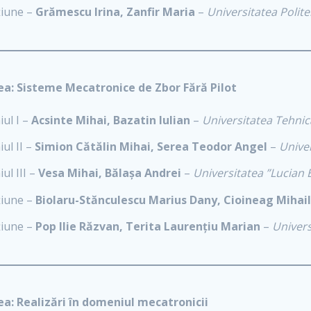
iune –
Grămescu Irina, Zanfir Maria
–
Universitatea Polite
ea: Sisteme Mecatronice de Zbor Fără Pilot
ul I –
Acsinte Mihai, Bazatin Iulian
–
Universitatea Tehnic
ul II –
Simion Cătălin Mihai, Serea Teodor Angel
–
Univer
ul III –
Vesa Mihai, Bălașa Andrei
–
Universitatea ”Lucian B
iune –
Biolaru-Stănculescu Marius Dany, Cioineag Mihail
iune –
Pop Ilie Răzvan, Terita Laurențiu Marian
–
Univers
ea: Realizări în domeniul mecatronicii