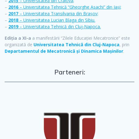
–
2015
– Universitatea din Craiova;
–
2016
– Universitatea Tehnică “Gheorghe Asachi” din Iași;
–
2017
– Universitatea Transilvania din Brașov;
–
2018
– Universitatea Lucian Blaga din Sibiu.
–
2019
– Universitatea Tehnică din Cluj-Napoca.
Ediția a XI-a
a manifestării “Zilele Educației Mecatronice” este
organizată de
Universitatea Tehnică din Cluj-Napoca
, prin
Departamentul de Mecatronică și Dinamica Mașinilor
.
Parteneri: