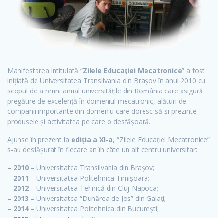
Manifestarea intitulată “
Zilele Educației Mecatronice
” a fost
inițiată de Universitatea Transilvania din Brașov în anul 2010 cu
scopul de a reuni anual universitățile din România care asigură
pregătire de excelență în domeniul mecatronic, alături de
companii importante din domeniu care doresc să-și prezinte
produsele și activitatea pe care o desfășoară.
Ajunse în prezent la
ediția a XI-a
, “Zilele Educației Mecatronice”
s-au desfășurat în fiecare an în câte un alt centru universitar:
–
2010
– Universitatea Transilvania din Brașov;
–
2011
– Universitatea Politehnica Timișoara;
–
2012
– Universitatea Tehnică din Cluj-Napoca;
–
2013
– Universitatea “Dunărea de Jos” din Galați;
–
2014
– Universitatea Politehnica din București;